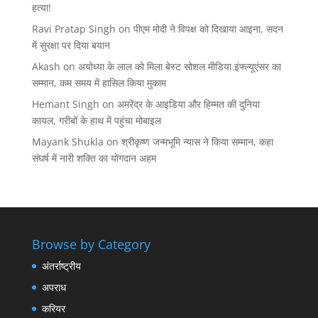
हत्या!
Ravi Pratap Singh
on
पीएम मोदी ने विपक्ष को दिखाया आइना, सदन
में सुरक्षा पर दिया बयान
Akash
on
अयोध्या के लाल को मिला बेस्ट सोशल मीडिया इंफ्ल्यूएंसर का
सम्मान, कम समय में हासिल किया मुकाम
Hemant Singh
on
अमरेंद्र के आइडिया और हिम्मत की दुनिया
कायल, गरीबों के हाथ में पहुंचा मोबाइल
Mayank Shukla
on
श्रीकृष्ण जन्मभूमि न्यास ने किया सम्मान, कहा
संघर्ष में नारी शक्ति का योगदान अहम
Browse by Category
अंतर्राष्ट्रीय
अपराध
करियर