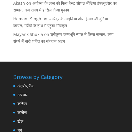
Akash
on
अयोध्या के लाल को मिला बेस्ट सोशल मीडिया इंफ्ल्यूएंसर का
सम्मान, कम समय में हासिल किया मुकाम
Hemant Singh
on
अमरेंद्र के आइडिया और हिम्मत की दुनिया
कायल, गरीबों के हाथ में पहुंचा मोबाइल
Mayank Shukla
on
श्रीकृष्ण जन्मभूमि न्यास ने किया सम्मान, कहा
संघर्ष में नारी शक्ति का योगदान अहम
Browse by Category
अंतर्राष्ट्रीय
अपराध
करियर
कोरोना
खेल
धर्म