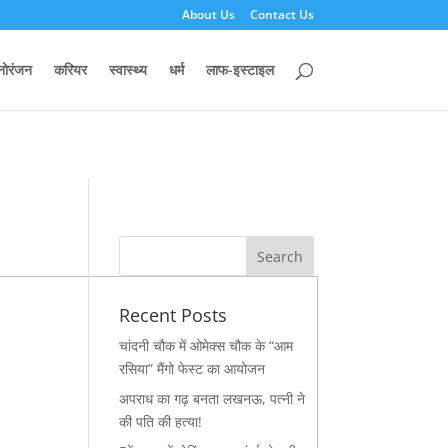
About Us
Contact Us
e.com/public_html/wp-content/plugins/133299ca-jnews-
नोरंजन
करियर
स्वास्थ्य
धर्म
लाफ-इस्टाइल
Recent Posts
चांदनी चौक में ओमेक्स चौक के “आम
रसिया” मैंगो फेस्ट का आयोजन
अपराध का गढ़ बनता लखनऊ, पत्नी ने
की पति की हत्या!