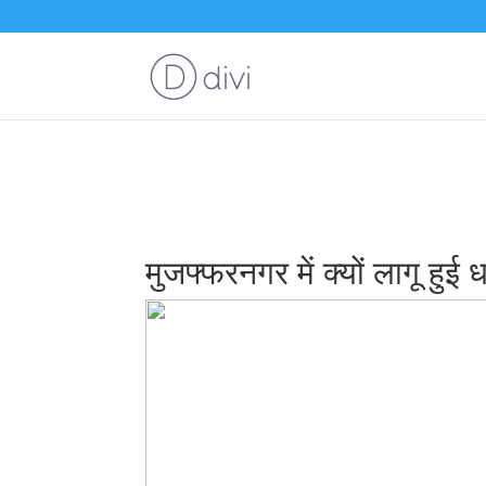
Deprecated
: Creation of dynamic property JNews\WEBSTORIES\Init
webstories/include/class/class-init.php
on line
36
मुजफ्फरनगर में क्यों लागू हुई