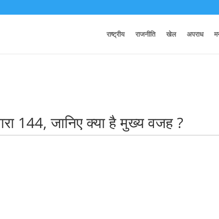
::$webstories is deprecated in
/home/u618961335/domains/unnliv
राष्ट्रीय
राजनीति
खेल
अपराध
म
 धारा 144, जानिए क्या है मुख्य वजह ?